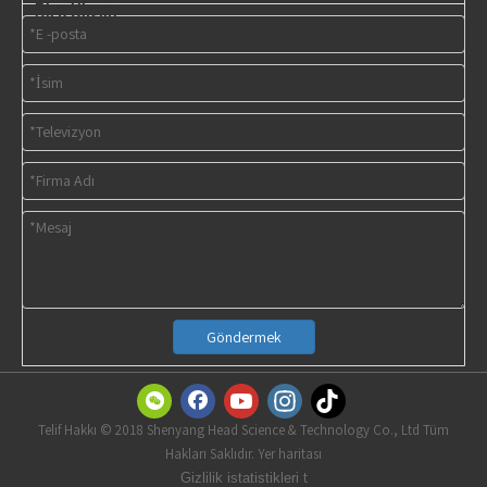
Bize Ulaşın
Göndermek
Telif Hakkı © 2018 Shenyang Head Science & Technology Co., Ltd Tüm
Hakları Saklıdır. Yer haritası
t
Gizlilik istatistikleri