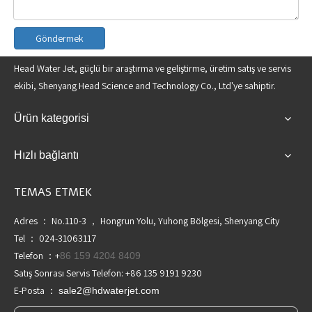
Göndermek
Head Water Jet, güçlü bir araştırma ve geliştirme, üretim satış ve servis
ekibi, Shenyang Head Science and Technology Co., Ltd'ye sahiptir.
Ürün kategorisi
Hızlı bağlantı
TEMAS ETMEK
Adres ： No.110-3 ， Hongrun Yolu, Yuhong Bölgesi, Shenyang City
Tel ： 024-31063117
Telefon ：+
86 159 4204 8409
Satış Sonrası Servis Telefon: +86 135 9191 9230
E-Posta ：
sale2@hdwaterjet.com