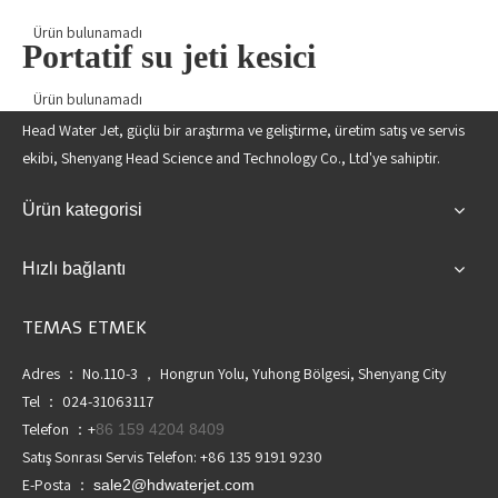
Ürün bulunamadı
Portatif su jeti kesici
Ürün bulunamadı
Head Water Jet, güçlü bir araştırma ve geliştirme, üretim satış ve servis
ekibi, Shenyang Head Science and Technology Co., Ltd'ye sahiptir.
Ürün kategorisi
Hızlı bağlantı
TEMAS ETMEK
Adres ： No.110-3 ， Hongrun Yolu, Yuhong Bölgesi, Shenyang City
Tel ： 024-31063117
Telefon ：+
86 159 4204 8409
Satış Sonrası Servis Telefon: +86 135 9191 9230
E-Posta ：
sale2@hdwaterjet.com