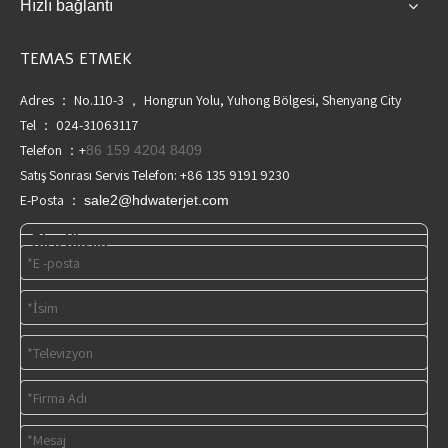
Hızlı bağlantı
TEMAS ETMEK
Adres ： No.110-3 ， Hongrun Yolu, Yuhong Bölgesi, Shenyang City
Tel ： 024-31063117
Telefon ：+
86 159 4204 8409
Satış Sonrası Servis Telefon: +86 135 9191 9230
E-Posta ：
sale2@hdwaterjet.com
Bize Ulaşın