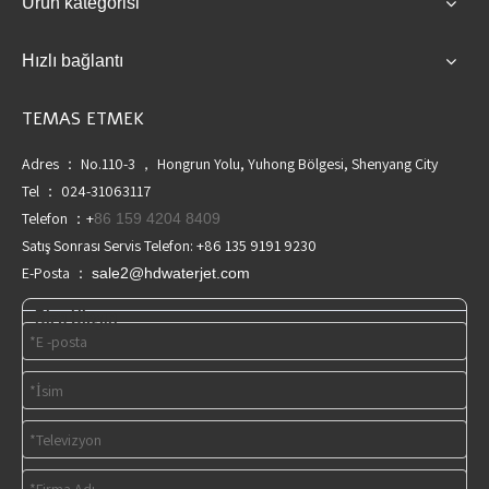
Ürün kategorisi
Hızlı bağlantı
TEMAS ETMEK
Adres ： No.110-3 ， Hongrun Yolu, Yuhong Bölgesi, Shenyang City
Tel ： 024-31063117
Telefon ：+
86 159 4204 8409
Satış Sonrası Servis Telefon: +86 135 9191 9230
E-Posta ：
sale2@hdwaterjet.com
Bize Ulaşın