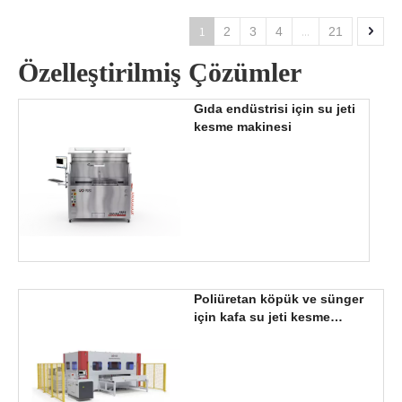
1
...
2
3
4
21
Özelleştirilmiş Çözümler
Gıda endüstrisi için su jeti
kesme makinesi
Poliüretan köpük ve sünger
için kafa su jeti kesme
çözümü