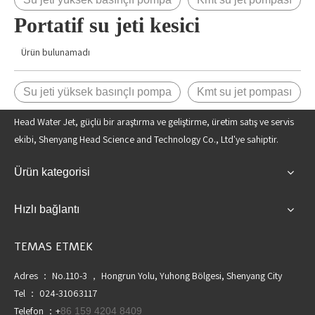
Portatif su jeti kesici
Ürün bulunamadı
Su jeti yüksek basınçlı pompa
Kmt su jet pompası
Head Water Jet, güçlü bir araştırma ve geliştirme, üretim satış ve servis
ekibi, Shenyang Head Science and Technology Co., Ltd'ye sahiptir.
Ürün kategorisi
Hızlı bağlantı
TEMAS ETMEK
Adres ： No.110-3 ， Hongrun Yolu, Yuhong Bölgesi, Shenyang City
Tel ： 024-31063117
Telefon ：+
86 159 4204 8409