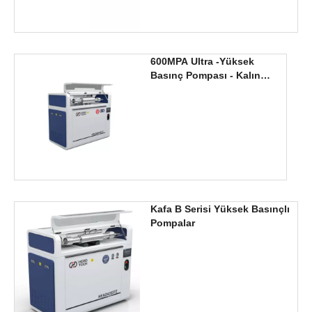
600MPA Ultra -Yüksek
Basınç Pompası - Kalın
çelik plaka kesme
sorunlarını profesyonel
olarak çözer
Kafa B Serisi Yüksek Basınçlı
Pompalar