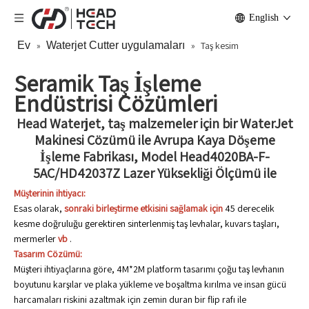
English
Ev
»
Waterjet Cutter uygulamaları
»
Taş kesim
Seramik Taş İşleme
Endüstrisi Çözümleri
Head Waterjet, taş malzemeler için bir WaterJet
Makinesi Çözümü ile Avrupa Kaya Döşeme
İşleme Fabrikası, Model Head4020BA-F-
5AC/HD42037Z Lazer Yüksekliği Ölçümü ile
Müşterinin ihtiyacı:
Esas olarak,
sonraki birleştirme etkisini sağlamak için
45 derecelik
kesme doğruluğu gerektiren sinterlenmiş taş levhalar, kuvars taşları,
mermerler
vb
.
Tasarım Çözümü:
Müşteri ihtiyaçlarına göre, 4M*2M platform tasarımı çoğu taş levhanın
boyutunu karşılar ve plaka yükleme ve boşaltma kırılma ve insan gücü
harcamaları riskini azaltmak için zemin duran bir flip rafı ile