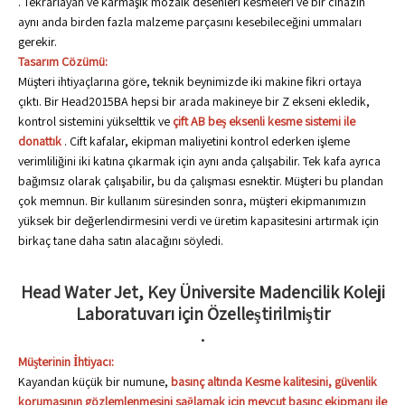
. Tekrarlayan ve karmaşık mozaik desenleri kesmeleri ve bir cihazın
aynı anda birden fazla malzeme parçasını kesebileceğini ummaları
gerekir.
Tasarım Çözümü:
Müşteri ihtiyaçlarına göre, teknik beynimizde iki makine fikri ortaya
çıktı. Bir Head2015BA hepsi bir arada makineye bir Z ekseni ekledik,
kontrol sistemini yükselttik ve
çift AB beş eksenli kesme sistemi ile
donattık
. Çift kafalar, ekipman maliyetini kontrol ederken işleme
verimliliğini iki katına çıkarmak için aynı anda çalışabilir. Tek kafa ayrıca
bağımsız olarak çalışabilir, bu da çalışması esnektir. Müşteri bu plandan
çok memnun. Bir kullanım süresinden sonra, müşteri ekipmanımızın
yüksek bir değerlendirmesini verdi ve üretim kapasitesini artırmak için
birkaç tane daha satın alacağını söyledi.
Head Water Jet, Key Üniversite Madencilik Koleji
Laboratuvarı için Özelleştirilmiştir
.
Müşterinin İhtiyacı:
Kayandan küçük bir numune,
basınç altında Kesme kalitesini, güvenlik
korumasının gözlemlenmesini sağlamak için mevcut basınç ekipmanı ile