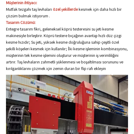
Müşterinin ihtiyacı:
Mutfak tezgahı taş levhaları
özel şekillerde
kesmek için daha hızlı bir
çözüm bulmak istiyorum .
Tasarım Çözümü:
Entegre tasarım fikri, geleneksel köprü testeresini su jeti kesme
makinesiyle birleştirir. Köprü testere bıçağının avantajı hızlı düz çizgi
kesme hızıdır; Su jeti, yüksek kesme doğruluğuna sahip çeşitli özel
şekilli köşeleri kesmek için kullanılır; İki kesme işleminin kombinasyonu,
müşterinin tek kesme işlemini oluşturur ve müşterinin iş verimliliğini
artırır. Taş levhaların zahmetli yüklenmesi ve boşaltılması sorununu ve
kırılganlıklarını çözmek için zemin duran bir flip rafı ekleyin