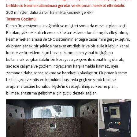
birlikte su kesimi kullanılması gerekir ve ekipman hareket ettirilebilir.
200 mm'den daha az bir kalınlıkta kesmek gerekir.
Tasarım Çözümü:
Planın üç versiyonunu sağladık ve müşteri sonunda mevcut planı seçti.
Bu plan, yüksek kaliteli evrensel tekerleklerle donatılmış özelleştirilmiş
kesme mekanizması ve CNC sisteminin entegre tasarımını gerçekleştirir,
ekipman esnek bir şekilde hareket ettirilebilir ve bir el ile itilebilir. Yanal
kesme ve örnekleme için basınç ekipmanının yanal boşluğunu
kullanarak ve çıkarılabilir bir koruyucu çerçeve ile donatılmış olarak,
sadece çalışma ve gözlem ihtiyaçlarını karşılamakla kalmaz, aynı
zamanda daha sonra sökme ve hareketi kolaylaştırır. Ekipman kesme
testini geçti ve müşteri kabulünü başarıyla geçti ve şimdi bilimsel
araştırma testine konuldu. Hyde'ın özelleştirilmiş su kesme planı,
bilimsel araştırma geliştirme için güçlü destek sağlar.