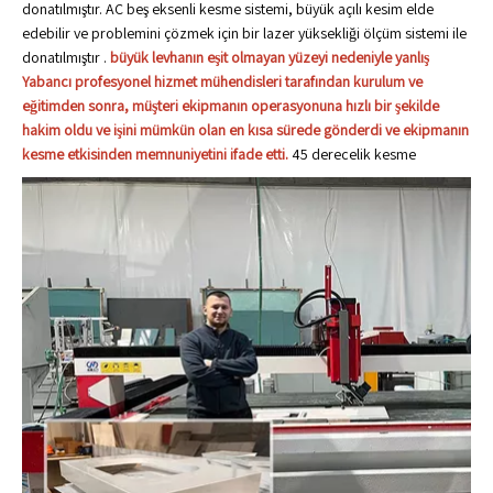
donatılmıştır. AC beş eksenli kesme sistemi, büyük açılı kesim elde
edebilir ve problemini çözmek için bir lazer yüksekliği ölçüm sistemi ile
donatılmıştır .
büyük levhanın eşit olmayan yüzeyi nedeniyle yanlış
Yabancı profesyonel hizmet mühendisleri tarafından kurulum ve
eğitimden sonra, müşteri ekipmanın operasyonuna hızlı bir şekilde
hakim oldu ve işini mümkün olan en kısa sürede gönderdi ve ekipmanın
kesme etkisinden memnuniyetini ifade etti.
45 derecelik kesme