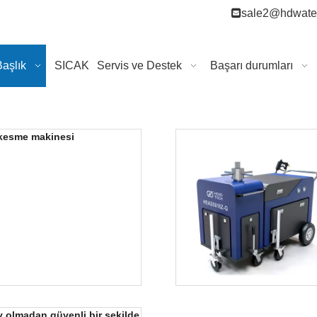

sale2@hdwater
Başlık
SICAK
Servis ve Destek
Başarı durumları
i kesme makinesi
ev olmadan güvenli bir şekilde