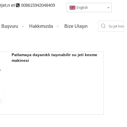
jet.n
et

008615942048409
English
Başvuru
Hakkımızda
Bize Ulaşın
Patlamaya dayanıklı taşınabilir su jeti kesme
makinesi