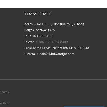
TEMAS ETMEK
Adres ： No.110-3 ， Hongrun Yolu, Yuhong
Bölgesi, Shenyang City
Tel ： 024-31063117
Telefon ：+
86 159 4204 8409
Satış Sonrası Servis Telefon: +86 135 9191 9230
E-Posta ：
sale2@hdwaterjet.com
haritası
аноori