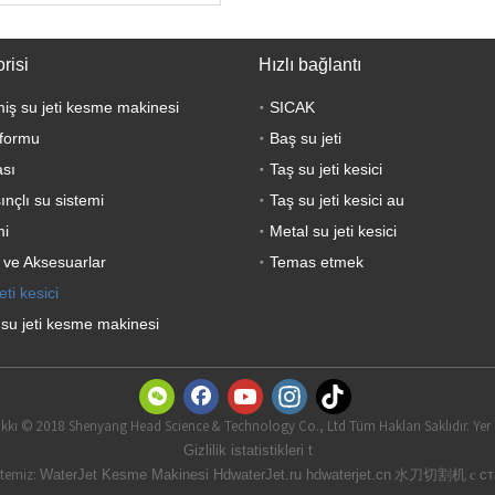
risi
Hızlı bağlantı
lmiş su jeti kesme makinesi
SICAK
formu
Baş su jeti
sı
Taş su jeti kesici
nçlı su sistemi
Taş su jeti kesici au
mi
Metal su jeti kesici
 ve Aksesuarlar
Temas etmek
eti kesici
 su jeti kesme makinesi
akkı © 2018 Shenyang Head Science & Technology Co., Ltd Tüm Hakları Saklıdır. Yer 
t
Gizlilik istatistikleri
itemiz:
水刀切割机 с
WaterJet Kesme Makinesi
HdwaterJet.ru
hdwaterjet.cn
ст