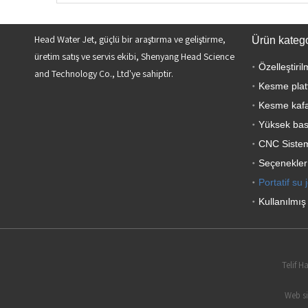
Head Water Jet, güçlü bir araştırma ve geliştirme,
Ürün katego
üretim satış ve servis ekibi, Shenyang Head Science
Özelleştiri
and Technology Co., Ltd'ye sahiptir.
Kesme plat
Kesme kafa
Yüksek bası
CNC Siste
Seçenekler
Portatif su j
Kullanılmış
Telif H
Web s