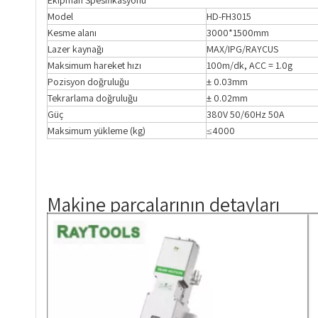
Ekipman Spesifikasyonu
Model
HD-FH3015
Kesme alanı
3000*1500mm
Lazer kaynağı
MAX/IPG/RAYCUS
Maksimum hareket hızı
100m/dk, ACC = 1.0g
Pozisyon doğruluğu
± 0.03mm
Tekrarlama doğruluğu
± 0.02mm
Güç
380V 50/60Hz 50A
Maksimum yükleme (kg)
≤4000
Makine parçalarının detayları