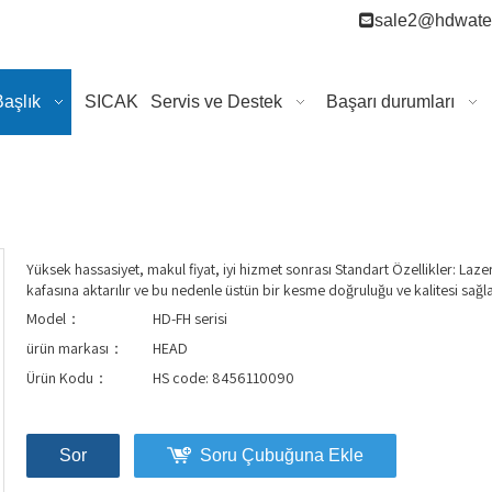

sale2@hdwater
Başlık
SICAK
Servis ve Destek
Başarı durumları
Yüksek hassasiyet, makul fiyat, iyi hizmet sonrası Standart Özellikler: Laz
kafasına aktarılır ve bu nedenle üstün bir kesme doğruluğu ve kalitesi sağla
Model：
HD-FH serisi
ürün markası：
HEAD
Ürün Kodu：
HS code: 8456110090
Sor
Soru Çubuğuna Ekle