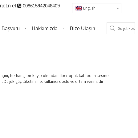
jet.n
et

008615942048409
English
Başvuru
Hakkımızda
Bize Ulaşın
er ışını, herhangi bir kayıp olmadan fiber optik kablodan kesme
r. Düşük güç tüketimi ile, kullanıcı dostu ve ortam verimlidir