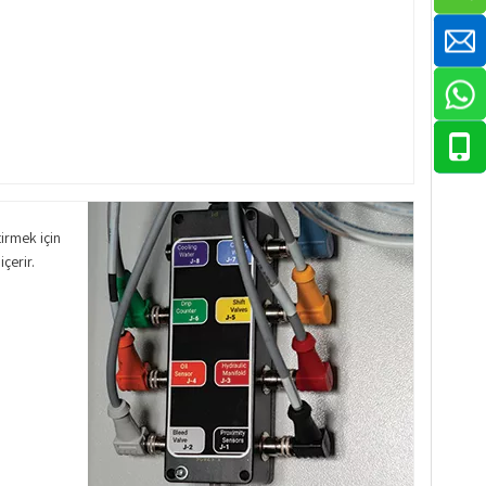
irmek için
çerir.