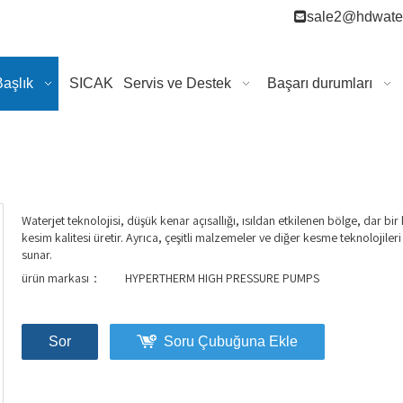

sale2@hdwater
Başlık
SICAK
Servis ve Destek
Başarı durumları
Waterjet teknolojisi, düşük kenar açısallığı, ısıldan etkilenen bölge, dar b
kesim kalitesi üretir. Ayrıca, çeşitli malzemeler ve diğer kesme teknolojileri
sunar.
ürün markası：
HYPERTHERM HIGH PRESSURE PUMPS
Sor
Soru Çubuğuna Ekle