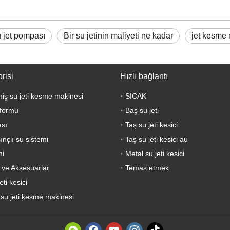
 jet pompası
Bir su jetinin maliyeti ne kadar
jet kesme
risi
Hızlı bağlantı
lmiş su jeti kesme makinesi
SICAK
formu
Baş su jeti
sı
Taş su jeti kesici
nçlı su sistemi
Taş su jeti kesici au
mi
Metal su jeti kesici
 ve Aksesuarlar
Temas etmek
eti kesici
 su jeti kesme makinesi