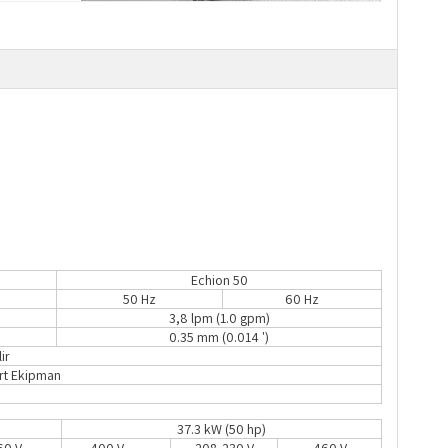
Echion 50
50 Hz
60 Hz
3,8 lpm (1.0 gpm)
0.35 mm (0.014 ')
ir
art Ekipman
37.3 kW (50 hp)