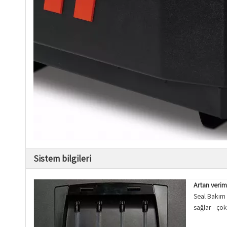
Sistem bilgileri
Artan veriml
Seal Bakım 
sağlar - çok