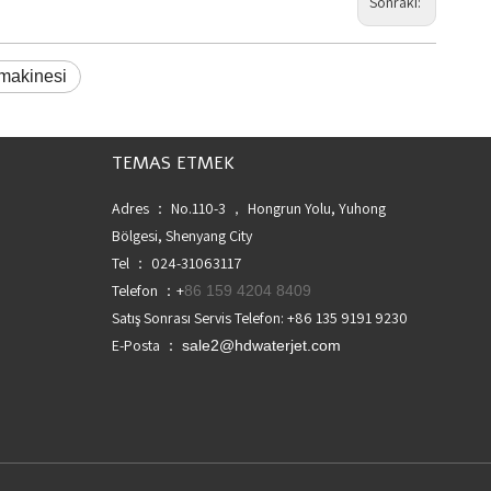
Sonraki:
 makinesi
TEMAS ETMEK
Adres ： No.110-3 ， Hongrun Yolu, Yuhong
Bölgesi, Shenyang City
Tel ： 024-31063117
Telefon ：+
86 159 4204 8409
Satış Sonrası Servis Telefon: +86 135 9191 9230
E-Posta ：
sale2@hdwaterjet.com