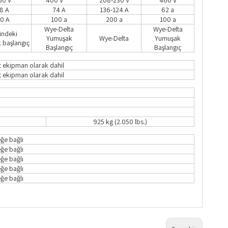
60 V
400 V
208-230 V
460 V
8 A
74 A
136-124 A
62 a
0 A
100 a
200 a
100 a
Wye-Delta
Wye-Delta
ündeki
Yumuşak
Wye-Delta
Yumuşak
 başlangıç
Başlangıç
Başlangıç
t ekipman olarak dahil
t ekipman olarak dahil
925 kg (2.050 lbs.)
eğe bağlı
eğe bağlı
eğe bağlı
eğe bağlı
eğe bağlı