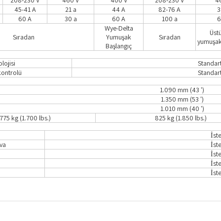
208-230 V
460 V
400 V
208-230 V
4
45-41 A
21 a
44 A
82-76 A
3
60 A
30 a
60 A
100 a
6
Wye-Delta
Üst
Sıradan
Yumuşak
Sıradan
yumuşak
Başlangıç
lojisi
Standar
kontrolü
Standar
1.090 mm (43 ')
1.350 mm (53 ')
1.010 mm (40 ')
775 kg (1.700 lbs.)
825 kg (1.850 lbs.)
İst
va
İst
İst
İst
İst