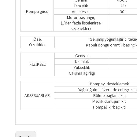
Gerilim
400 V
Tam yük
23a
Pompa gücü
Ana kesici
30a
Motor başlangıç
(1'den fazla listelenirse
seçenekler)
Özel
Gelişmiş yoğunlaştırıcı tekno
Özellikler
Kapalı döngü orantılı basınç 
Genişlik
Uzunluk
FİZİKSEL
Yükseklik
Çalışma ağırlığı
Pompayı desteklemek
Yağ soğutma üzerinde entegre ha
AKSESUARLAR
Bölme bağlantı kiti
Metrik dönüşüm kiti
Pompalı kırbaç kiti