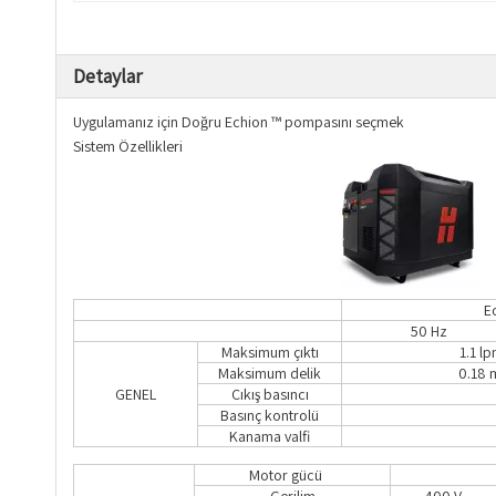
Detaylar
Uygulamanız için Doğru Echion ™ pompasını seçmek
Sistem Özellikleri
E
50 Hz
Maksimum çıktı
1.1 l
Maksimum delik
0.18 
GENEL
Çıkış basıncı
Basınç kontrolü
Kanama valfi
Motor gücü