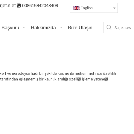
jet.n
et

008615942048409
English
Başvuru
Hakkımızda
Bize Ulaşın
ir kerf ve neredeyse hadi bir şekilde kesme ile mükemmel ince özellikli
 tarafından eşleşmemiş bir kalınlık aralığı özelliği işleme yeteneği