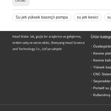
Önceki:
Su jeti yüksek basınçlı pompa
su jeti kesici
su
Head Water Jet, güçlü bir araştırma ve geliştirme,
Ürün katego
üretim satış ve servis ekibi, Shenyang Head Science
Özelleştiri
and Technology Co., Ltd'ye sahiptir.
Kesme plat
Kesme kafa
Yüksek bası
CNC Siste
Seçenekler
Portatif su j
Kullanılmış