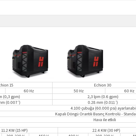
chion 15
Echion 30
60 Hz
50 Hz
60 Hz
pm (0,3 gpm)
2,3 lpm (0.6 gpm)
mm (0.007 ')
0.28 mm (0.011 ')
4.100 çubuğa (60.000 psi) ayarlanabil
Kapalı Döngü Orantılı Basınç Kontrolü - Stand
Hava ile etkili
11.2 KW (15 HP)
22.4 KW (30 HP)