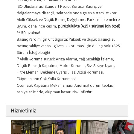
ISO Uluslararası Standart Petrol Borusu: Basınç ve
dalgalanmaya dirençli, sektörde önde gelen sistem istikrarı!
Akıllı Yüksek ve Düşük Basınç Değiştirme: Farklı malzemelere
uyum, daha ince kesim,
pürüzlülükte (A25+ sürümü için özel)
% 50 azalma!
Basınç Yardım için Çift Sigorta: Yüksek ve düşük basınçlı su
basınç tahliye vanası, güvenlik koruması için ölü açı yok! (A25+
Sürüm İsteğe bağlı)
7
Akıllı Koruma Türleri: Arıza Alarmı, Yağ Sıcaklığı İzleme,
Düşük Basınçlı Kapatma, Motor Koruma, Sıvı Seviye Uyarı,
Filtre Elemanı Bekleme Uyarısı, Faz Dizisi Koruması,
Ekipmanların Çok Yolla Korunması!
Otomatik Kapatma Mekanizması: Anormal durum tepkisi
saniyeler içinde, ekipman hasarı riski
sıfırdır
!
Hizmetimiz