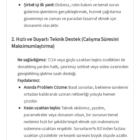
Şirket içi ilk yanıt:
Ekibiniz, rutin bakım ve temel sorun
giderme işlemlerini gerçekleştirmek, hizmet çağrılarına
güvenmeyi ve zaman ve paradan tasarruf etmek için
donanımlı olacaktır.
2. Hızlı ve Duyarlı Teknik Destek (Çalışma Süresini
Maksimumlaştırma)
Ne sağladığımız:
7/24 veya güçlü uzaktan teşhis özellikleri ile
donatılmış yardım hattı, çevrimiçi sohbet veya video üzerinden
genişletilmiş işletme saati desteği.
Faydalarınız:
Anında Problem Çözme:
Basit sorunlar, bekleme sürelerini
ortadan kaldırarak uzman rehberliği yoluyla hemen
çözülür.
Kesin uzaktan teşhis:
Teknik ekibimiz, yazılım,
parametreler veya donanım olsun, bir sorunun temel
nedenini hızlı bir şekilde tespit etmek için makinenizin
sistemine uzaktan erişebilir. Sorunların% 80'inden fazlası
uzaktan çözülebilir ve kesinti süresini büyük ölçüde azaltır.