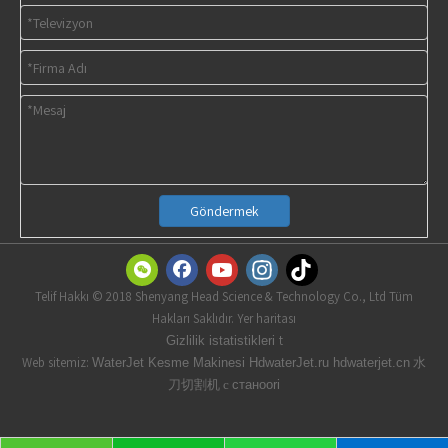
Göndermek
Telif Hakkı © 2018 Shenyang Head Science & Technology Co., Ltd Tüm
Hakları Saklıdır. Yer haritası
t
Gizlilik istatistikleri
Web sitemiz:
水
WaterJet Kesme Makinesi
HdwaterJet.ru
hdwaterjet.cn
刀切割机 с
станоori