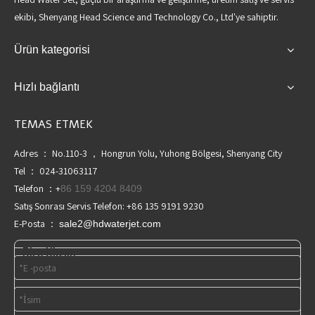
ekibi, Shenyang Head Science and Technology Co., Ltd'ye sahiptir.
Ürün kategorisi
Hızlı bağlantı
TEMAS ETMEK
Adres ： No.110-3 ， Hongrun Yolu, Yuhong Bölgesi, Shenyang City
Tel ： 024-31063117
Telefon ：+
86 159 4204 8409
Satış Sonrası Servis Telefon: +86 135 9191 9230
E-Posta ：
sale2@hdwaterjet.com
Bize Ulaşın