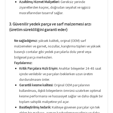
Azaltılmış Hizmet Maliyetleri:
Gereksiz yerinde
ziyaretlerden kaçınır, doğrudan seyahat ve işgücü
masraflarından tasarruf sağlar.
3. Güvenilir yedek parça ve sarf malzemesi arzı
(üretim sürekliliğini garanti eder)
Ne sağladığımız:
yüksek kaliteli, orijinal (OEM) sarf
malzemeleri ve garnet, nozullar, karıştırma tüpleri ve yüksek
basınçlı contalar gibi yedek parçalarla dolu yerel veya
bölgesel parça merkezleri.
Faydalarınız:
Kritik Parçalara Hızlı Erişim:
Anahtar bileşenler 24-48 saat
içinde verilebilir ve parçaları beklerken uzun üretim
durdurulmasını önler.
Garantili kesme kalitesi:
Orijinal OEM parçalarının
kullanılması, ilişkili bileşenlerin ömrünü uzatırken optimal
kesme performansı ve hassasiyet sağlar ve daha düşük bir
toplam sahiplik maliyetine yol açar.
Basitleştirilmiş tedarik:
Kaliteye güvenen parçalar için tek
elden bir mağaza, zaman kaybedemeyeceğiniz ve daha