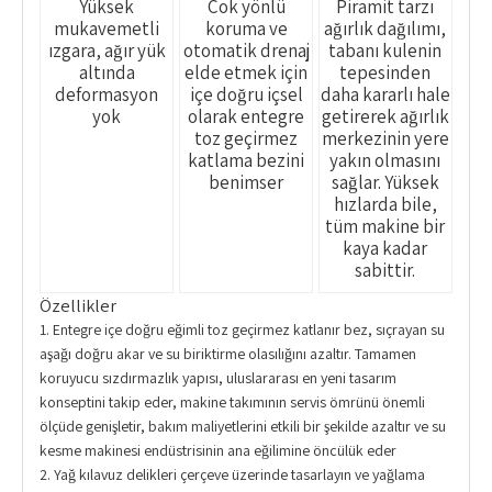
Yüksek
Çok yönlü
Piramit tarzı
mukavemetli
koruma ve
ağırlık dağılımı,
ızgara, ağır yük
otomatik drenaj
tabanı kulenin
altında
elde etmek için
tepesinden
deformasyon
içe doğru içsel
daha kararlı hale
yok
olarak entegre
getirerek ağırlık
toz geçirmez
merkezinin yere
katlama bezini
yakın olmasını
benimser
sağlar. Yüksek
hızlarda bile,
tüm makine bir
kaya kadar
sabittir.
Özellikler
1. Entegre içe doğru eğimli toz geçirmez katlanır bez, sıçrayan su
aşağı doğru akar ve su biriktirme olasılığını azaltır. Tamamen
koruyucu sızdırmazlık yapısı, uluslararası en yeni tasarım
konseptini takip eder, makine takımının servis ömrünü önemli
ölçüde genişletir, bakım maliyetlerini etkili bir şekilde azaltır ve su
kesme makinesi endüstrisinin ana eğilimine öncülük eder
2. Yağ kılavuz delikleri çerçeve üzerinde tasarlayın ve yağlama