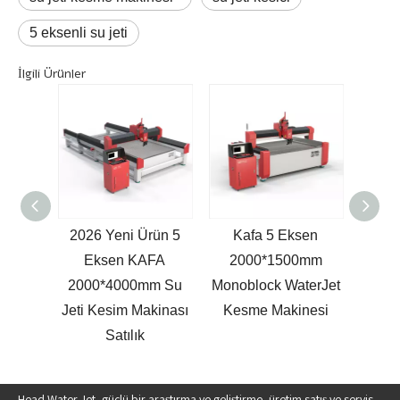
5 eksenli su jeti
İlgili Ürünler
000mm
2026 Yeni Ürün 5
Kafa 5 Eksen
Yeni
Jeti
Eksen KAFA
2000*1500mm
KAFA
nası
2000*4000mm Su
Monoblock WaterJet
Su
Jeti Kesim Makinası
Kesme Makinesi
Ma
Satılık
Head Water Jet, güçlü bir araştırma ve geliştirme, üretim satış ve servis