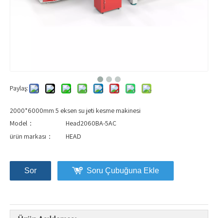
Paylaş:
2000*6000mm 5 eksen su jeti kesme makinesi
Model：
Head2060BA-5AC
ürün markası：
HEAD
Sor
Soru Çubuğuna Ekle