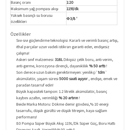
Basınç oranı
1:20
Maksimum yağ pompası akışı
119l/dk
Yüksek basınçlı su borusu
Φ3/8 '
özellikleri
Özellikler
Sıvı-sıvı güçlendirme teknolojisi: Kararlı ve verimli basınç artışı,
ithal parçalar uzun vadeli istikrarı garanti eder, endişesiz
çalışma!
Askeri sınıf malzemesi:
316L
Dikişsiz çelik boru, anti-verim,
anti-germe, korozyona dirençli, dayanıklılık
% 50 arttı
!
Son derece uzun bakım gerektirmeyen: yenilikçi '
tdm
'
akümülatör, yaşam süresi
5000 saati aşıyor
, endişe, emek ve
paradan tasarruf edin!
Büyük kapasiteli tampon: 1.2 litrelik akümülatör, basınç
kaybını azaltın, verimliliği
% 20 artırın
!
Beide Marka Motoru: Dökme demir gövdesi,% 10 enerji
tasarrufu, düşük gürültü ve düşük titreşim, kaya-sağlam
performans!
80 Pompa Süper Büyük Akış: 119L/Dk Süper Güç, Boru Hattı
Dirençini Azalt, Verimlilik%30 arttı
!