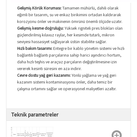
Gelişmiş Körük Koruması:
Tamamen mühürlü, dahili olarak
eğimli bir tasarım, su ve enkaz birikimini ortadan kaldırarak
korozyonu önler ve makinenin ömrünü önemli ölçüde uzatır.
Gelişmiş kesme doğruluğu:
Yüksek rigniteli pres blokları olan
güçlendirilmiş kılavuz raylar, her kesimde tutarlı, mikron
seviyesi hassasiyet sağlayarak üstün stabilite sağlar.
Hızlı bakım tasarımı:
Entegre bir kablo yönetim sistemi ve hızlı
bağlantılı bağlantı parçalarına sahip harici aşındırıcı hortum,
daha hızlı teşhis ve araçsız parçaların değiştirilmesine izin
vererek kesinti süresini en aza indirir.
Çevre dostu yağ geri kazanımı:
Yönlü yağlama ve yağ geri
kazanım sistemi kontaminasyonu önler, daha temiz bir
çalışma ortamını sağlar ve operasyonel maliyetleri azaltır.
Teknik parametreler
Pl
at
f
Z
o
eks
Su
Su
Kesme
Konumlandırma
r
X ekseni
Y ekseni
enli
deposu
Maksimum
Konumlandırma
Model
depos
Doğrul
doğruluğunu
m
seyahati
seyahati
sey
yüksekli
rölanti hızı
doğruluğu
u yükü
uğu
tekrarlayın
y
aha
ği