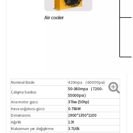
Nominal Baskı
420mpa （60000psi)
50-380mpa
（7200-
Çalışma baskısı
55000psi）
Ana motor gücü
37kw (50hp)
Hava soğutucu gücü
0.78kW
Dimensions
1900*1350*1100
Ağırlık
1.3t
Maksimum yer değiştirme
3.7l/dk