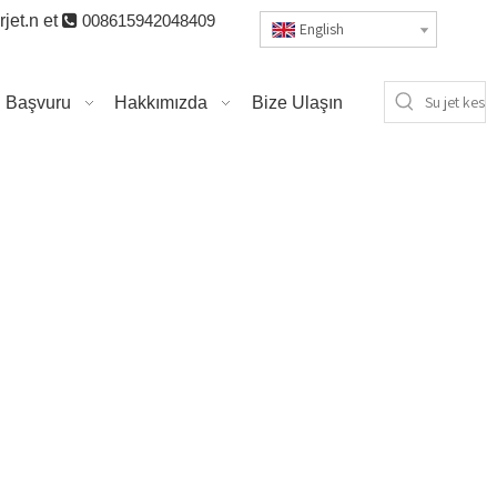
jet.n
et

008615942048409
English
Başvuru
Hakkımızda
Bize Ulaşın