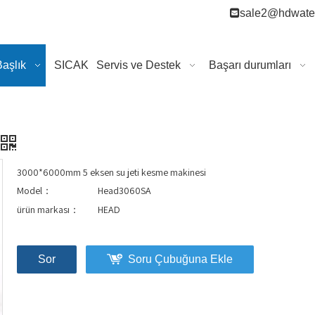

sale2@hdwater
Başlık
SICAK
Servis ve Destek
Başarı durumları
3000*6000mm 5 eksen su jeti kesme makinesi
Model：
Head3060SA
ürün markası：
HEAD
Sor
Soru Çubuğuna Ekle