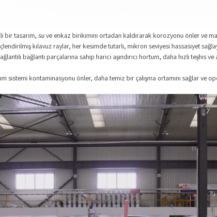
i bir tasarım, su ve enkaz birikimini ortadan kaldırarak korozyonu önler ve m
çlendirilmiş kılavuz raylar, her kesimde tutarlı, mikron seviyesi hassasiyet sağla
ğlantılı bağlantı parçalarına sahip harici aşındırıcı hortum, daha hızlı teşhis ve 
m sistemi kontaminasyonu önler, daha temiz bir çalışma ortamını sağlar ve oper