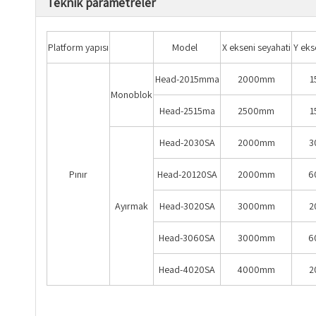
Teknik parametreler
Platform yapısı
Model
X ekseni seyahati
Y eks
Head-2015mma
2000mm
1
Monoblok
Head-2515ma
2500mm
1
Head-2030SA
2000mm
3
Pınır
Head-20120SA
2000mm
6
Ayırmak
Head-3020SA
3000mm
2
Head-3060SA
3000mm
6
Head-4020SA
4000mm
2