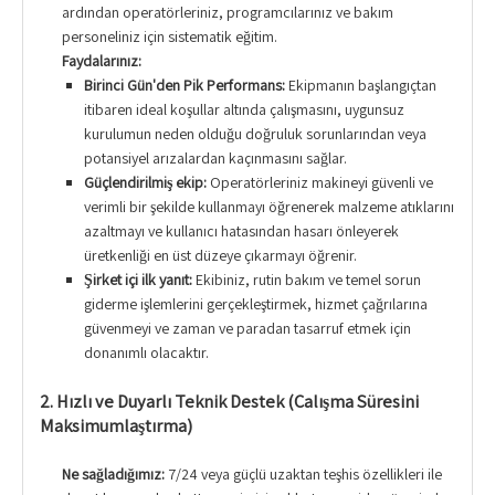
ardından operatörleriniz, programcılarınız ve bakım
personeliniz için sistematik eğitim.
Faydalarınız:
Birinci Gün'den Pik Performans:
Ekipmanın başlangıçtan
itibaren ideal koşullar altında çalışmasını, uygunsuz
kurulumun neden olduğu doğruluk sorunlarından veya
potansiyel arızalardan kaçınmasını sağlar.
Güçlendirilmiş ekip:
Operatörleriniz makineyi güvenli ve
verimli bir şekilde kullanmayı öğrenerek malzeme atıklarını
azaltmayı ve kullanıcı hatasından hasarı önleyerek
üretkenliği en üst düzeye çıkarmayı öğrenir.
Şirket içi ilk yanıt:
Ekibiniz, rutin bakım ve temel sorun
giderme işlemlerini gerçekleştirmek, hizmet çağrılarına
güvenmeyi ve zaman ve paradan tasarruf etmek için
donanımlı olacaktır.
2. Hızlı ve Duyarlı Teknik Destek (Çalışma Süresini
Maksimumlaştırma)
Ne sağladığımız:
7/24 veya güçlü uzaktan teşhis özellikleri ile