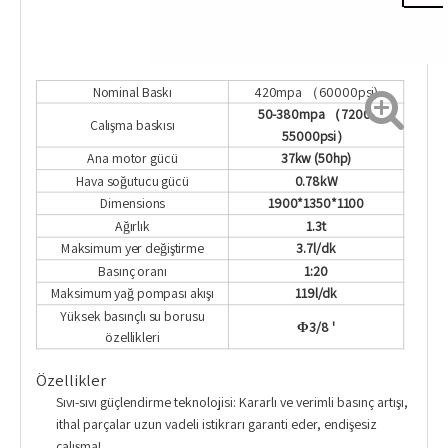
Nominal Baskı
420mpa （60000psi)
50-380mpa
（7200-
Çalışma baskısı
55000psi）
Ana motor gücü
37kw (50hp)
Hava soğutucu gücü
0.78kW
Dimensions
1900*1350*1100
Ağırlık
1.3t
Maksimum yer değiştirme
3.7l/dk
Basınç oranı
1:20
Maksimum yağ pompası akışı
119l/dk
Yüksek basınçlı su borusu
Φ3/8 '
özellikleri
Özellikler
Sıvı-sıvı güçlendirme teknolojisi: Kararlı ve verimli basınç artışı,
ithal parçalar uzun vadeli istikrarı garanti eder, endişesiz
çalışma!