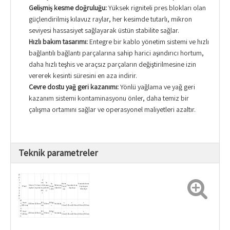
Gelişmiş kesme doğruluğu:
Yüksek rigniteli pres blokları olan
güçlendirilmiş kılavuz raylar, her kesimde tutarlı, mikron
seviyesi hassasiyet sağlayarak üstün stabilite sağlar.
Hızlı bakım tasarımı:
Entegre bir kablo yönetim sistemi ve hızlı
bağlantılı bağlantı parçalarına sahip harici aşındırıcı hortum,
daha hızlı teşhis ve araçsız parçaların değiştirilmesine izin
vererek kesinti süresini en aza indirir.
Çevre dostu yağ geri kazanımı:
Yönlü yağlama ve yağ geri
kazanım sistemi kontaminasyonu önler, daha temiz bir
çalışma ortamını sağlar ve operasyonel maliyetleri azaltır.
Teknik parametreler
Pl
at
f
Z
o
eks
Su
Su
Kesme
Konumlandırma
r
X ekseni
Y ekseni
enli
deposu
Maksimum
Konumlandırma
Model
depos
Doğrul
doğruluğunu
m
seyahati
seyahati
sey
yüksekli
rölanti hızı
doğruluğu
u yükü
uğu
tekrarlayın
y
aha
ği
a
t
pı
sı
M
Head-
150
500kg/
±
±
±
o
2000mm
1500mm
900mm
9m/dakika
2015mma
mm
㎡
0.1mm
0.05mm/500mm
0.03mm/500mm
n
o
bl
Head-
150
500kg/
±
±
±
2500mm
1500mm
900mm
9m/dakika
o
2515ma
mm
㎡
0.1mm
0.05mm/500mm
0.03mm/500mm
k
Head-
150
500kg/
±
±
±
Pı
2000mm
3000mm
750mm
9m/dakika
2030SA
mm
㎡
0.1mm
0.05mm/500mm
0.03mm/500mm
nı
r
Head-
150
500kg/
±
±
±
A
2000mm
6000mm
750mm
9m/dakika
20120SA
mm
㎡
0.1mm
0.05mm/500mm
0.03mm/500mm
yı
r
Head-
150
500kg/
±
±
±