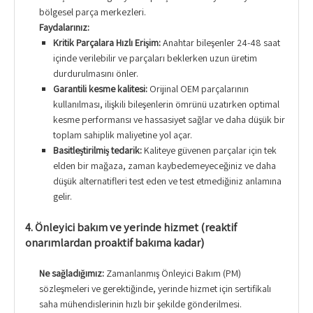
bölgesel parça merkezleri.
Faydalarınız:
Kritik Parçalara Hızlı Erişim:
Anahtar bileşenler 24-48 saat
içinde verilebilir ve parçaları beklerken uzun üretim
durdurulmasını önler.
Garantili kesme kalitesi:
Orijinal OEM parçalarının
kullanılması, ilişkili bileşenlerin ömrünü uzatırken optimal
kesme performansı ve hassasiyet sağlar ve daha düşük bir
toplam sahiplik maliyetine yol açar.
Basitleştirilmiş tedarik:
Kaliteye güvenen parçalar için tek
elden bir mağaza, zaman kaybedemeyeceğiniz ve daha
düşük alternatifleri test eden ve test etmediğiniz anlamına
gelir.
4. Önleyici bakım ve yerinde hizmet (reaktif
onarımlardan proaktif bakıma kadar)
Ne sağladığımız:
Zamanlanmış Önleyici Bakım (PM)
sözleşmeleri ve gerektiğinde, yerinde hizmet için sertifikalı
saha mühendislerinin hızlı bir şekilde gönderilmesi.