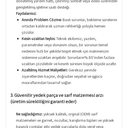
donatılmış yardım hattı, çevrimiçi sohbet veya video üzerinden
genişletilmiş işletme saati desteği.
Faydalarınız:
Anında Problem Çözme:
Basit sorunlar, bekleme sürelerini
ortadan kaldırarak uzman rehberliği yoluyla hemen
çözülür.
Kesin uzaktan teşhis:
Teknik ekibimiz, yazılım,
parametreler veya donanım olsun, bir sorunun temel
nedenini hızlı bir şekilde tespit etmek için makinenizin
sistemine uzaktan erişebilir. Sorunların% 80'inden fazlası
uzaktan çözülebilir ve kesinti süresini büyük ölçüde azaltır.
Azaltılmış Hizmet Maliyetleri:
Gereksiz yerinde
ziyaretlerden kaçınır, doğrudan seyahat ve işgücü
masraflarından tasarruf sağlar.
3. Güvenilir yedek parça ve sarf malzemesi arzı
(üretim sürekliliğini garanti eder)
Ne sağladığımız:
yüksek kaliteli, orijinal (OEM) sarf
malzemeleri ve garnet, nozullar, karıştırma tüpleri ve yüksek
basınçlı contalar gibi yedek parçalarla dolu yerel veya