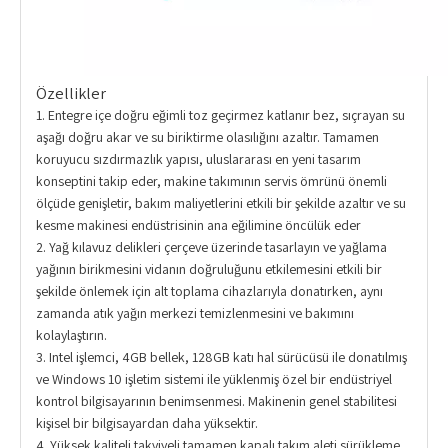
Özellikler
1. Entegre içe doğru eğimli toz geçirmez katlanır bez, sıçrayan su
aşağı doğru akar ve su biriktirme olasılığını azaltır. Tamamen
koruyucu sızdırmazlık yapısı, uluslararası en yeni tasarım
konseptini takip eder, makine takımının servis ömrünü önemli
ölçüde genişletir, bakım maliyetlerini etkili bir şekilde azaltır ve su
kesme makinesi endüstrisinin ana eğilimine öncülük eder
2. Yağ kılavuz delikleri çerçeve üzerinde tasarlayın ve yağlama
yağının birikmesini vidanın doğruluğunu etkilemesini etkili bir
şekilde önlemek için alt toplama cihazlarıyla donatırken, aynı
zamanda atık yağın merkezi temizlenmesini ve bakımını
kolaylaştırın.
3. Intel işlemci, 4GB bellek, 128GB katı hal sürücüsü ile donatılmış
ve Windows 10 işletim sistemi ile yüklenmiş özel bir endüstriyel
kontrol bilgisayarının benimsenmesi. Makinenin genel stabilitesi
kişisel bir bilgisayardan daha yüksektir.
4. Yüksek kaliteli takviyeli tamamen kapalı takım aleti sürükleme