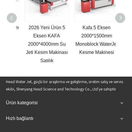
000mm
2026 Yeni Ürün 5
Kafa 5 Eksen
Yeni
Jeti
Eksen KAFA
2000*1500mm
KAFA
nası
2000*4000mm Su
Monoblock WaterJet
Su
Jeti Kesim Makinası
Kesme Makinesi
Ma
Satılık
Head Water Jet, güçlü bir araştırma ve geliştirme, üretim satış ve servis
ekibi, Shenyang Head Science and Technology Co., Ltd'ye sahiptir.
Ürün kategorisi
Hızlı bağlantı