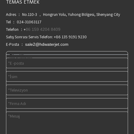
TEMAS ETMEK
Adres ： No.110-3 ， Hongrun Yolu, Yuhong Bölgesi, Shenyang City
Tel ： 024-31063117
Telefon ：+
86 159 4204 8409
Satış Sonrası Servis Telefon: +86 135 9191 9230
E-Posta ：
sale2@hdwaterjet.com
Bize Ulaşın