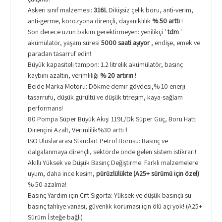
Askeri sınıf malzemesi:
316L
Dikişsiz çelik boru, anti-verim,
anti-germe, korozyona dirençli, dayanıklılık
% 50 arttı
!
Son derece uzun bakım gerektirmeyen: yenilikçi '
tdm
'
akümülatör, yaşam süresi
5000 saati aşıyor
, endişe, emek ve
paradan tasarruf edin!
Büyük kapasiteli tampon: 1.2 litrelik akümülatör, basınç
kaybını azaltın, verimliliği
% 20 artırın
!
Beide Marka Motoru: Dökme demir gövdesi,% 10 enerji
tasarrufu, düşük gürültü ve düşük titreşim, kaya-sağlam
performans!
80 Pompa Süper Büyük Akış: 119L/Dk Süper Güç, Boru Hattı
Dirençini Azalt, Verimlilik%30 arttı
!
ISO Uluslararası Standart Petrol Borusu: Basınç ve
dalgalanmaya dirençli, sektörde önde gelen sistem istikrarı!
Akıllı Yüksek ve Düşük Basınç Değiştirme: Farklı malzemelere
uyum, daha ince kesim,
pürüzlülükte (A25+ sürümü için özel)
% 50 azalma!
Basınç Yardım için Çift Sigorta: Yüksek ve düşük basınçlı su
basınç tahliye vanası, güvenlik koruması için ölü açı yok! (A25+
Sürüm İsteğe bağlı)