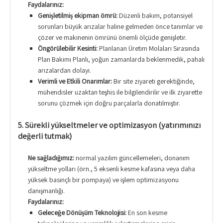
Faydalarınız:
Genişletilmiş ekipman ömrü:
Düzenli bakım, potansiyel
sorunları büyük arızalar haline gelmeden önce tanımlar ve
çözer ve makinenin ömrünü önemli ölçüde genişletir.
Öngörülebilir Kesinti:
Planlanan Üretim Molaları Sırasında
Plan Bakımı Planlı, yoğun zamanlarda beklenmedik, pahalı
arızalardan dolayı.
Verimli ve Etkili Onarımlar:
Bir site ziyareti gerektiğinde,
mühendisler uzaktan teşhis ile bilgilendirilir ve ilk ziyarette
sorunu çözmek için doğru parçalarla donatılmıştır.
5. Sürekli yükseltmeler ve optimizasyon (yatırımınızı
değerli tutmak)
Ne sağladığımız:
normal yazılım güncellemeleri, donanım
yükseltme yolları (örn., 5 eksenli kesme kafasına veya daha
yüksek basınçlı bir pompaya) ve işlem optimizasyonu
danışmanlığı.
Faydalarınız:
Geleceğe Dönüşüm Teknolojisi:
En son kesme