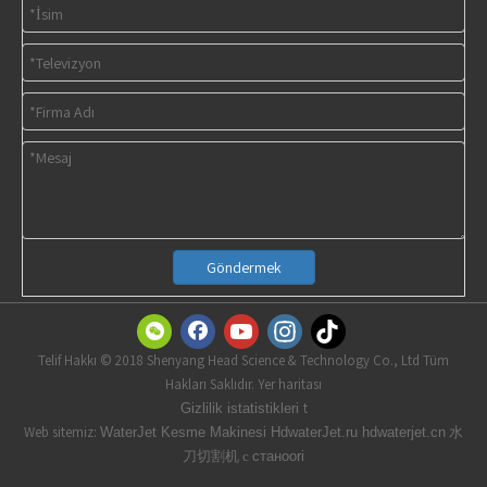
Göndermek
Telif Hakkı © 2018 Shenyang Head Science & Technology Co., Ltd Tüm
Hakları Saklıdır. Yer haritası
t
Gizlilik istatistikleri
Web sitemiz:
水
WaterJet Kesme Makinesi
HdwaterJet.ru
hdwaterjet.cn
刀切割机 с
станоori