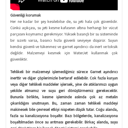
Güvenliği korumak
Her ne kadar bir şey kesilebilse de, su jeti hala çok güvenlidir.
Çünkü açıkçası, su jeti kesme kafasının altına herhangi bir vücut
parçasını koymamız gerekmiyor. Yüksek basınçlı bir su sisteminde
bir sızıntı varsa, basıncı hızla güvenli seviyeye düşürür. Suyun
kendisi güvenli ve tükenmez ve garnet aşındırıcı da inert ve toksik
değildir. Malzemeyi kesmek için WaterJet kullanmak çok
güvenliktir.
Tehlikeli bir malzemeyi işlemediğimiz sürece Garnet aşındırıcı
inerttir ve diğer çöplerimizle bertaraf edilebilir. Çok fazla kurşun
veya diğer tehlikeli maddeler işlersek, yine de atıklarımızı uygun
şekilde atmamız ve suyu geri dönüştürmemiz gerekecektir.
Bununla birlikte, kesme işleminde aslında çok az metalin
çıkarıldığını unutmayın. Bu, zaman zaman tehlikeli maddeyi
makinesek bile çevresel etkiyi nispeten düşük tutar. Çoğu alanda,
fazla su kanalizasyona boşaltır. Bazı bölgelerde, kanalizasyona
boşaltılmadan önce su arıtması gerekebilir. Birkaç alanda, suyu