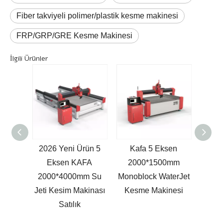
Fiber takviyeli polimer/plastik kesme makinesi
FRP/GRP/GRE Kesme Makinesi
İlgili Ürünler
rün 5
Kafa 5 Eksen
Yeni Ürün 3 Eksen
Yeni
FA
2000*1500mm
KAFA 2000*4000mm
KAFA
m Su
Monoblock WaterJet
Su Jeti Kesim
Su
kinası
Kesme Makinesi
Makinası Fiyat
Mak