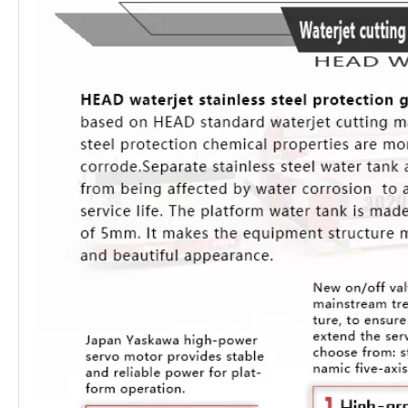
kesme
bağlantılarına
hassasiyeti
teknoloji, hafif,
doğruluğunu
kıyasla daha
korumak için
güçlü çelik,
engellemeyi
yüksek tahrik
özel olarak
deforme
önler.
doğruluğu ile
işlenmiştir.
olmamış değil.
emebilir