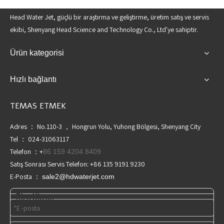
Head Water Jet, güçlü bir araştırma ve geliştirme, üretim satış ve servis
ekibi, Shenyang Head Science and Technology Co., Ltd'ye sahiptir.
Ürün kategorisi
Hızlı bağlantı
TEMAS ETMEK
Adres ： No.110-3 ， Hongrun Yolu, Yuhong Bölgesi, Shenyang City
Tel ： 024-31063117
Telefon ：+
86 159 4204 8409
Satış Sonrası Servis Telefon: +86 135 9191 9230
E-Posta ：
sale2@hdwaterjet.com
Bize Ulaşın