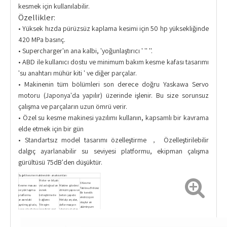
kesmek için kullanılabilir.
Özellikler:
• Yüksek hızda pürüzsüz kaplama kesimi için 50 hp yüksekliğinde
420 MPa basınç.
• Supercharger'ın ana kalbi, 'yoğunlaştırıcı ' '' ''.
• ABD ile kullanıcı dostu ve minimum bakım kesme kafası tasarımı
'su anahtarı mühür kiti ' ve diğer parçalar.
• Makinenin tüm bölümleri son derece doğru Yaskawa Servo
motoru (Japonya'da yapılır) üzerinde işlenir. Bu size sorunsuz
çalışma ve parçaların uzun ömrü verir.
• Özel su kesme makinesi yazılımı kullanın, kapsamlı bir kavrama
elde etmek için bir gün
• Standartsız model tasarımı özelleştirme ， Özelleştirilebilir
dalgıç ayarlanabilir su seviyesi platformu, ekipman çalışma
gürültüsü 75dB'den düşüktür.
Su jeti kesme makinesinin ana kısımları
Motor ve bilyalı
X Kesme
Kesme masası
vida doğrudan
Makine gövdesi
Tablosu Bölüsü
ve yük taşıma
esnek
döküm yapısı ve
Bir kerelik
platformu
birleştirme ile
beton yapıdır.
ekstrüzyon
arasındaki
bağlanır.
Metal parçalar,
oluşturan
ayrılmış gövde,
Titreşim
deformasyon
alüminyum
uzun süreli stres
enerjisini geri
izlerini ortadan
alaşımını, su jeti
varyasyonundan
dönüşümlü ve
kaldırmak ve
kesme
yük taşıma
diğer burulma
uzun süreli
makinesindeki
platformuna
rijit
mekanik
en gelişmiş