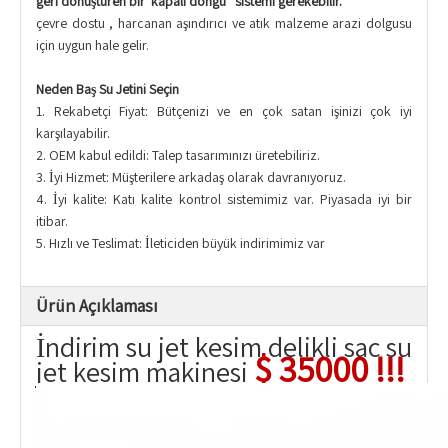
geri dönüştüren bir 'kapalı döngü ' sistemi gerekebilir.
çevre dostu , harcanan aşındırıcı ve atık malzeme arazi dolgusu
için uygun hale gelir.
Neden Baş Su Jetini Seçin
1. Rekabetçi Fiyat: Bütçenizi ve en çok satan işinizi çok iyi
karşılayabilir.
2. OEM kabul edildi: Talep tasarımınızı üretebiliriz.
3. İyi Hizmet: Müşterilere arkadaş olarak davranıyoruz.
4. İyi kalite: Katı kalite kontrol sistemimiz var. Piyasada iyi bir
itibar.
5. Hızlı ve Teslimat: İleticiden büyük indirimimiz var
Ürün Açıklaması
İndirim su jet kesim delikli sac su
$ 35000 !!!
jet kesim makinesi